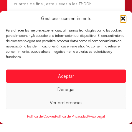
cuartos de final, este jueves a las 17:00h.
LEER MÁS
Gestionar consentimiento
Para ofrecer las mejores experiencias, utilizamos tecnologías como las cookies
para almacenar y/o acceder a la información del dispositivo. El consentimiento
de estas tecnologías nos permitirá procesar datos como el comportamiento de
navegación o las identificaciones únicas en este sitio. No consentir o retirar el
consentimiento, puede afectar negativamente a ciertas características y
funciones.
Aceptar
Denegar
Las Guerreras Juveniles buscan ante Suiza
un billete para las semifinales del Mundial
Ver preferencias
Las Guerreras Juveniles afronta este jueves, a las
Política de Cookies
Política de Privacidad
Aviso Legal
15:00 h, los cuartos de final del Campeonato del
Mundo Juvenil frente