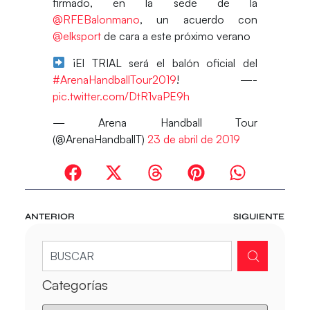
firmado, en la sede de la
@RFEBalonmano
, un acuerdo con
@elksport
de cara a este próximo verano
¡El TRIAL será el balón oficial del
#ArenaHandballTour2019
! —-
pic.twitter.com/DtR1vaPE9h
— Arena Handball Tour
(@ArenaHandballT)
23 de abril de 2019
ANTERIOR
SIGUIENTE
Categorías