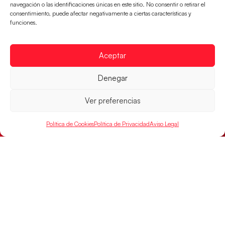
navegación o las identificaciones únicas en este sitio. No consentir o retirar el
consentimiento, puede afectar negativamente a ciertas características y
funciones.
Un clásico ante Francia para buscar el
Aceptar
billete a semifinales del EHF EURO 2026
Los Hispanos Juveniles se enfrentarán a Francia en los
Denegar
cuartos de final, este jueves a las 17:00h.
Ver preferencias
LEER MÁS
Política de Cookies
Política de Privacidad
Aviso Legal