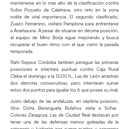
mantenerse en lo más alto de la clasificación contra
Soliss Pozuelo de Calatrava,
otro reto en la zona
noble de vital importancia. El segundo clasificado,
Zuazo Femenino
, visitará Pamplona para enfrentarse
a
Anaitasuna
. A pesar de situarse en décima posición,
el equipo de Mino Borja sigue mejorando y busca
recuperar el buen ritmo con el que cerró la pasada
temporada.
Rahi-Sepisur Córdoba
también persigue las primeras
posiciones e intentará puntuar contra
Caja Rural
Cleba
el domingo a la 13:00 h.. Las de León arrastran
dos derrotas consecutivas, pero intentarán sumar
estos dos puntos para igualar los 6 que posee su rival.
Justo debajo de las andaluzas, en séptima posición,
Vino Doña Berenguela Bolaños
visita a
Schar
Colores Zaragoza
. Las de Ciudad Real destacan por
tener una de las defensas menos goleadas de la
categoría y lucharán por sumar puntos y separarse