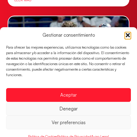
Gestionar consentimiento
Para ofrecer las mejores experiencias, utilizamos tecnologías como las cookies
para almacenar y/o acceder a la información del dispositivo. El consentimiento
de estas tecnologías nos permitirá procesar datos como el comportamiento de
navegación o las identificaciones únicas en este sitio. No consentir o retirar el
consentimiento, puede afectar negativamente a ciertas características y
funciones.
Los Hispanos Juveniles buscarán el bronce
continental
Aceptar
Los pupilos de Javier Márquez no han podido con
Alemania y disputarán el encuentro por el bronce el
Denegar
próximo domingo
Ver preferencias
LEER MÁS
Política de Cookies
Política de Privacidad
Aviso Legal