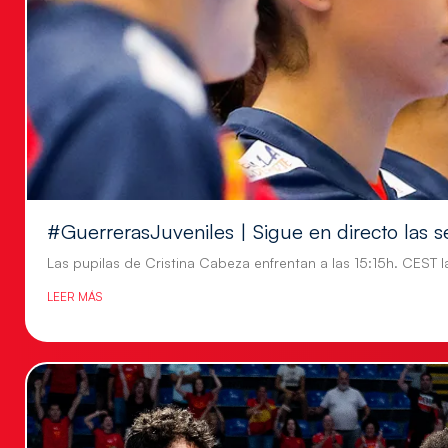
#GuerrerasJuveniles | Sigue en directo las s
Las pupilas de Cristina Cabeza enfrentan a las 15:15h. CEST l
LEER MÁS