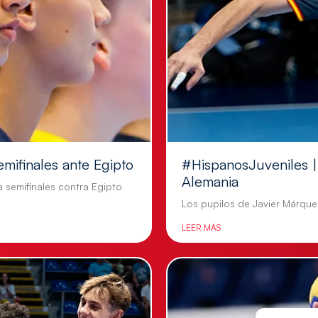
emifinales ante Egipto
#HispanosJuveniles | 
Alemania
a semifinales contra Egipto
Los pupilos de Javier Márquez
LEER MÁS