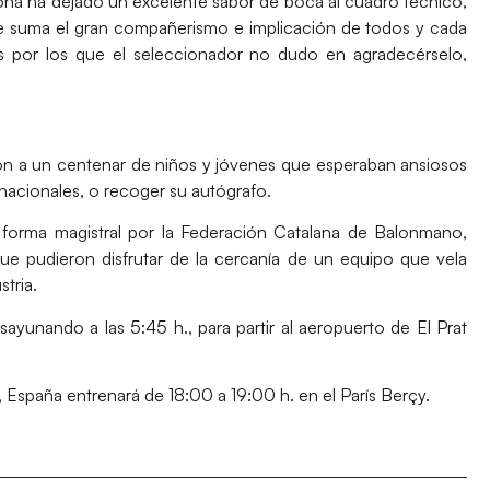
lona ha dejado un excelente sabor de boca al cuadro técnico,
 se suma el gran compañerismo e implicación de todos y cada
 por los que el seleccionador no dudo en agradecérselo,
ron a un centenar de niños y jóvenes que esperaban ansiosos
nacionales, o recoger su autógrafo.
forma magistral por la Federación Catalana de Balonmano,
ue pudieron disfrutar de la cercanía de un equipo que vela
tria.
sayunando a las 5:45 h., para partir al aeropuerto de El Prat
, España entrenará de 18:00 a 19:00 h. en el París Berçy.