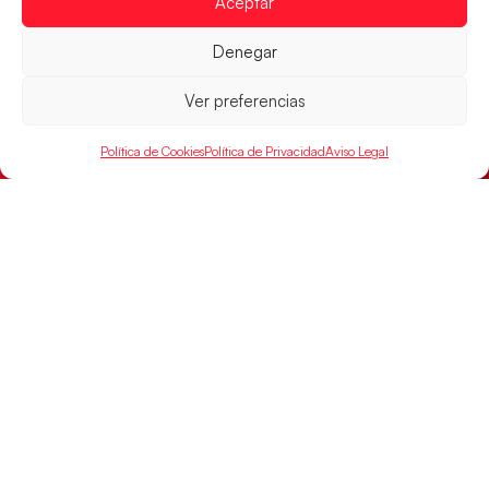
Aceptar
Guerreras Juveniles en la conquista del oro
mundial
Denegar
El conjunto dirigido por Cristina Cabeza buscará
mañana, a las 17:30h., el oro en el Campeonato del
Ver preferencias
Mundo ante la
LEER MÁS
Política de Cookies
Política de Privacidad
Aviso Legal