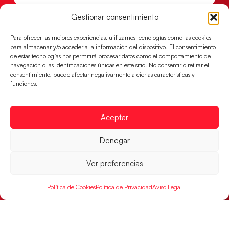
Gestionar consentimiento
Para ofrecer las mejores experiencias, utilizamos tecnologías como las cookies
para almacenar y/o acceder a la información del dispositivo. El consentimiento
de estas tecnologías nos permitirá procesar datos como el comportamiento de
navegación o las identificaciones únicas en este sitio. No consentir o retirar el
consentimiento, puede afectar negativamente a ciertas características y
funciones.
Aceptar
Montenegro, última frontera para las
Denegar
Guerreras Juveniles en la conquista del oro
mundial
Ver preferencias
El conjunto dirigido por Cristina Cabeza buscará
mañana, a las 17:30h., el oro en el Campeonato del
Política de Cookies
Política de Privacidad
Aviso Legal
Mundo ante la
LEER MÁS