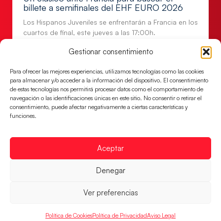
billete a semifinales del EHF EURO 2026
Los Hispanos Juveniles se enfrentarán a Francia en los
cuartos de final, este jueves a las 17:00h.
LEER MÁS
Gestionar consentimiento
Para ofrecer las mejores experiencias, utilizamos tecnologías como las cookies
para almacenar y/o acceder a la información del dispositivo. El consentimiento
de estas tecnologías nos permitirá procesar datos como el comportamiento de
navegación o las identificaciones únicas en este sitio. No consentir o retirar el
consentimiento, puede afectar negativamente a ciertas características y
funciones.
Aceptar
Denegar
Las Guerreras Juveniles buscan ante Suiza
Ver preferencias
un billete para las semifinales del Mundial
Las Guerreras Juveniles afronta este jueves, a las
Política de Cookies
Política de Privacidad
Aviso Legal