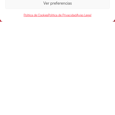
Ver preferencias
Política de Cookies
Política de Privacidad
Aviso Legal
Los Hispanos Juveniles buscarán el bronce
continental
Los pupilos de Javier Márquez no han podido con
Alemania y disputarán el encuentro por el bronce el
próximo domingo
LEER MÁS