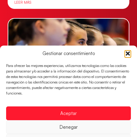
LEER MÁS
Gestionar consentimiento
Para ofrecer las mejores experiencias, utilizamos tecnologías como las cookies
para almacenar y/o acceder a la información del dispositivo. El consentimiento
de estas tecnologías nos permitirá procesar datos como el comportamiento de
navegación o las identificaciones únicas en este sitio. No consentir o retirar el
Las Guerreras Juveniles lucharán por el oro
consentimiento, puede afectar negativamente a ciertas características y
mundialista
funciones.
El conjunto dirigido por Cristina Cabeza se lleva la
victoria en las semifinales contra Egipto y luchará por
Aceptar
el oro
LEER MÁS
Denegar