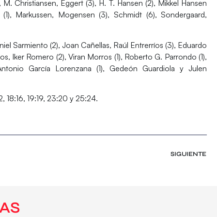
), M. Christiansen, Eggert (3), H. T. Hansen (2), Mikkel Hansen
g (1), Markussen, Mogensen (3), Schmidt (6), Sondergaard,
iel Sarmiento (2), Joan Cañellas, Raúl Entrerríos (3), Eduardo
os, Iker Romero (2), Viran Morros (1), Roberto G. Parrondo (1),
 Antonio García Lorenzana (1), Gedeón Guardiola y Julen
:12, 18:16, 19:19, 23:20 y 25:24.
SIGUIENTE
AS