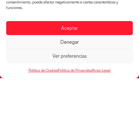
consentimiento, puede afectar negativamente a ciertas características y
funciones.
Aceptar
Denegar
Ver preferencias
Los Hispanos Juveniles buscarán el bronce
Política de Cookies
Política de Privacidad
Aviso Legal
continental
Los pupilos de Javier Márquez no han podido con
Alemania y disputarán el encuentro por el bronce el
próximo domingo
LEER MÁS