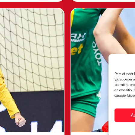
Para ofrecer 
y/o acceder a
permitirá pr
en este sitio
característica
A