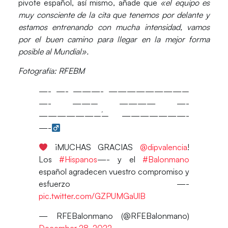
pivote español, así mismo, añade que
«el equipo es
muy consciente de la cita que tenemos por delante y
estamos entrenando con mucha intensidad,
vamos
por el buen camino para llegar en la mejor forma
posible
al Mundial».
Fotografía: RFEBM
—- —- ———- ————————–
—- ——– ———— —-
——————–́– ———————-
—-‍
¡MUCHAS GRACIAS
@dipvalencia
!
Los
#Hispanos
—- y el
#Balonmano
español agradecen vuestro compromiso y
esfuerzo —-
pic.twitter.com/GZPUMGaUlB
— RFEBalonmano (@RFEBalonmano)
December 28, 2022