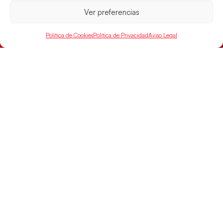
Ver preferencias
Política de Cookies
Política de Privacidad
Aviso Legal
Las Guerreras Juveniles sellan su billete para
las semifinales
Las pupilas de Cristina Cabeza han remontado con
parcial de 7:1 que les ha dado el pase a semifinales
que
LEER MÁS