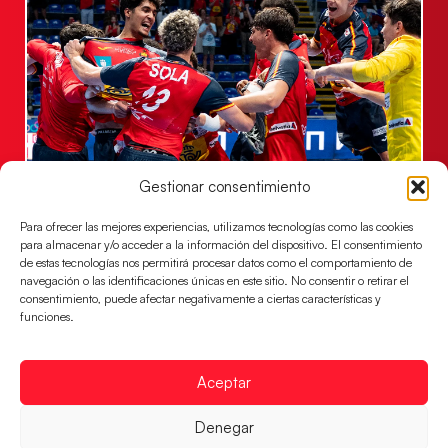
Gestionar consentimiento
Los Hispanos Juveniles jugarán las
semifinales del EHF EURO 2026
Para ofrecer las mejores experiencias, utilizamos tecnologías como las cookies
Los pupilos de Javier Márquez se han llevado el
para almacenar y/o acceder a la información del dispositivo. El consentimiento
partido de semifinales 29-27 ante Francia y mañana
de estas tecnologías nos permitirá procesar datos como el comportamiento de
jugarán las semifinales
navegación o las identificaciones únicas en este sitio. No consentir o retirar el
consentimiento, puede afectar negativamente a ciertas características y
LEER MÁS
funciones.
Aceptar
Denegar