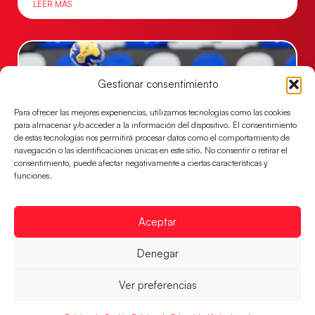
LEER MÁS
Gestionar consentimiento
Para ofrecer las mejores experiencias, utilizamos tecnologías como las cookies
para almacenar y/o acceder a la información del dispositivo. El consentimiento
de estas tecnologías nos permitirá procesar datos como el comportamiento de
navegación o las identificaciones únicas en este sitio. No consentir o retirar el
consentimiento, puede afectar negativamente a ciertas características y
funciones.
Las Guerreras Juveniles buscan ante Suiza
un billete para las semifinales del Mundial
Aceptar
Las Guerreras Juveniles afronta este jueves, a las
15:00 h, los cuartos de final del Campeonato del
Denegar
Mundo Juvenil frente
Ver preferencias
LEER MÁS