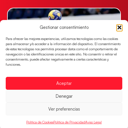
Gestionar consentimiento
Para ofrecer las mejores experiencias, utilizamos tecnologías como las cookies
para almacenar y/o acceder a la información del dispositivo. El consentimiento
de estas tecnologías nos permitirá procesar datos como el comportamiento de
navegación o las identificaciones únicas en este sitio. No consentir o retirar el
consentimiento, puede afectar negativamente a ciertas características y
funciones.
Las Guerreras Juveniles sellan su billete para
las semifinales
Aceptar
Las pupilas de Cristina Cabeza han remontado con
parcial de 7:1 que les ha dado el pase a semifinales
Denegar
que
Ver preferencias
LEER MÁS
Política de Cookies
Política de Privacidad
Aviso Legal