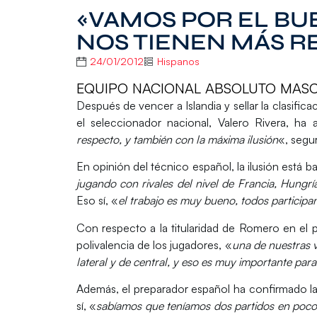
«VAMOS POR EL BU
NOS TIENEN MÁS R
24/01/2012
Hispanos
EQUIPO NACIONAL ABSOLUTO MASCUL
Después de vencer a Islandia y sellar la clasifi
el seleccionador nacional, Valero Rivera, h
respecto, y también con la máxima ilusión
«, segur
En opinión del técnico español, la ilusión está b
jugando con rivales del nivel de Francia, Hungrí
Eso sí, «
el trabajo es muy bueno, todos participa
Con respecto a la titularidad de Romero en el p
polivalencia de los jugadores, «
una de nuestras v
lateral y de central, y eso es muy importante para 
Además, el preparador español ha confirmado la
sí, «
sabíamos que teníamos dos partidos en poc