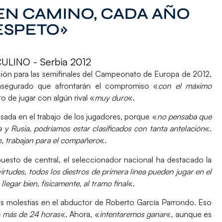
EN CAMINO, CADA AÑO
ESPETO»
INO - Serbia 2012
cación para las semifinales del Campeonato de Europa de 2012,
a asegurado que afrontarán el compromiso «
con el máximo
o de jugar con algún rival «
muy duro
«.
asada en el trabajo de los jugadores, porque «
no pensaba que
a y Rusia, podríamos estar clasificados con tanta antelación
«.
n, trabajan para el compañero
«.
uesto de central, el seleccionador nacional ha destacado la
irtudes, todos los diestros de primera línea pueden jugar en el
llegar bien, físicamente, al tramo final
«.
s molestias en el abductor de Roberto García Parrondo. Eso
o más de 24 horas
«. Ahora, «
intentaremos ganar
«, aunque es