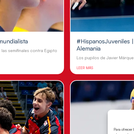
mundialista
#HispanosJuveniles | 
Alemania
n las semifinales contra Egipto
Los pupilos de Javier Márquez
LEER MÁS
Para ofrecer 