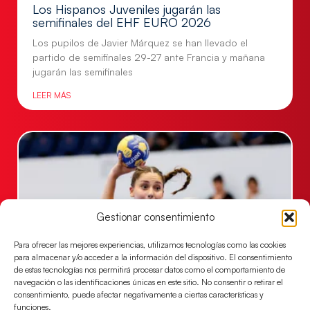
Los Hispanos Juveniles jugarán las
semifinales del EHF EURO 2026
Los pupilos de Javier Márquez se han llevado el
partido de semifinales 29-27 ante Francia y mañana
jugarán las semifinales
LEER MÁS
Gestionar consentimiento
Para ofrecer las mejores experiencias, utilizamos tecnologías como las cookies
para almacenar y/o acceder a la información del dispositivo. El consentimiento
de estas tecnologías nos permitirá procesar datos como el comportamiento de
navegación o las identificaciones únicas en este sitio. No consentir o retirar el
Las Guerreras Juveniles sellan su billete para
consentimiento, puede afectar negativamente a ciertas características y
las semifinales
funciones.