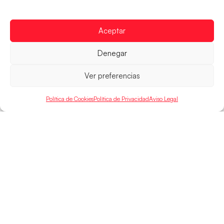
Las pupilas de Cristina Cabeza han remontado con
parcial de 7:1 que les ha dado el pase a semifinales
que
Aceptar
LEER MÁS
Denegar
Ver preferencias
Política de Cookies
Política de Privacidad
Aviso Legal
SELECCIONES
ACCESO
LEGAL