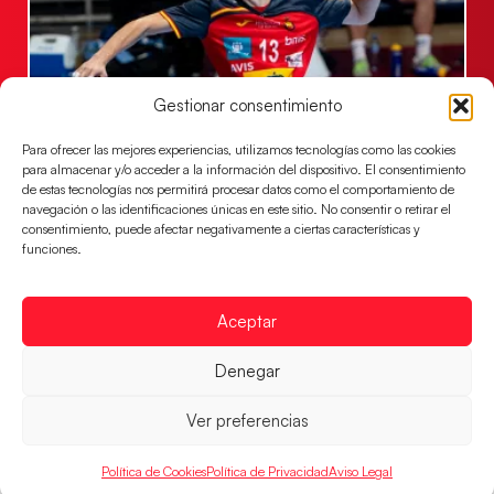
Gestionar consentimiento
Para ofrecer las mejores experiencias, utilizamos tecnologías como las cookies
Los Hispanos Juveniles buscarán el bronce
para almacenar y/o acceder a la información del dispositivo. El consentimiento
continental
de estas tecnologías nos permitirá procesar datos como el comportamiento de
navegación o las identificaciones únicas en este sitio. No consentir o retirar el
Los pupilos de Javier Márquez no han podido con
consentimiento, puede afectar negativamente a ciertas características y
Alemania y disputarán el encuentro por el bronce el
funciones.
próximo domingo
LEER MÁS
Aceptar
Denegar
Ver preferencias
Política de Cookies
Política de Privacidad
Aviso Legal