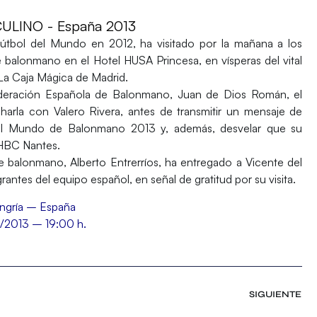
LINO - España 2013
Fútbol del Mundo en 2012, ha visitado por la mañana a los
balonmano en el Hotel HUSA Princesa, en vísperas del vital
La Caja Mágica
de Madrid.
deración Española de Balonmano
, Juan de Dios Román, el
charla con
Valero Rivera
, antes de transmitir un mensaje de
 Mundo de Balonmano 2013 y, además, desvelar que su
l HBC Nantes.
 de balonmano,
Alberto Entrerríos
, ha entregado a Vicente del
antes del equipo español, en señal de gratitud por su visita.
ngría – España
1/2013 – 19:00 h.
SIGUIENTE