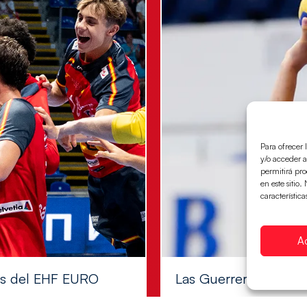
Para ofrecer 
y/o acceder a
permitirá pr
en este sitio
característica
A
les del EHF EURO
Las Guerreras Juvenile
Las pupilas de Cristina Cabe