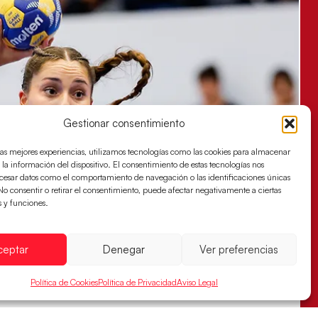
Gestionar consentimiento
las mejores experiencias, utilizamos tecnologías como las cookies para almacenar
 la información del dispositivo. El consentimiento de estas tecnologías nos
ocesar datos como el comportamiento de navegación o las identificaciones únicas
. No consentir o retirar el consentimiento, puede afectar negativamente a ciertas
s y funciones.
ceptar
Denegar
Ver preferencias
Política de Cookies
Política de Privacidad
Aviso Legal
s sellan su billete para las semifinales
za han remontado con parcial de 7:1 que les ha dado el pase