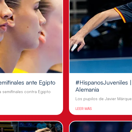
emifinales ante Egipto
#HispanosJuveniles | 
Alemania
a semifinales contra Egipto
Los pupilos de Javier Márquez
LEER MÁS