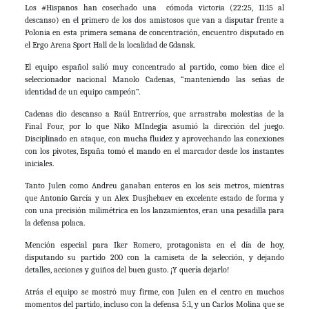
Los #Hispanos han cosechado una cómoda victoria (22:25, 11:15 al
descanso) en el primero de los dos amistosos que van a disputar frente a
Polonia en esta primera semana de concentración, encuentro disputado en
el Ergo Arena Sport Hall de la localidad de Gdansk.
El equipo español salió muy concentrado al partido, como bien dice el
seleccionador nacional Manolo Cadenas, “manteniendo las señas de
identidad de un equipo campeón”.
Cadenas dio descanso a Raúl Entrerríos, que arrastraba molestias de la
Final Four, por lo que Niko MIndegia asumió la dirección del juego.
Disciplinado en ataque, con mucha fluidez y aprovechando las conexiones
con los pivotes, España tomó el mando en el marcador desde los instantes
iniciales.
Tanto Julen como Andreu ganaban enteros en los seis metros, mientras
que Antonio García y un Alex Dusjhebaev en excelente estado de forma y
con una precisión milimétrica en los lanzamientos, eran una pesadilla para
la defensa polaca.
Mención especial para Iker Romero, protagonista en el día de hoy,
disputando su partido 200 con la camiseta de la selección, y dejando
detalles, acciones y guiños del buen gusto. ¡Y quería dejarlo!
Atrás el equipo se mostró muy firme, con Julen en el centro en muchos
momentos del partido, incluso con la defensa 5:1, y un Carlos Molina que se