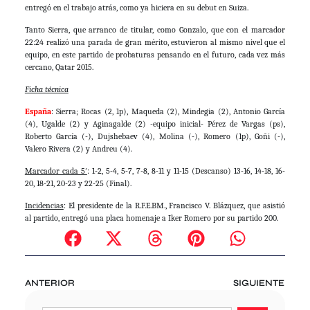
entregó en el trabajo atrás, como ya hiciera en su debut en Suiza.
Tanto Sierra, que arranco de titular, como Gonzalo, que con el marcador
22:24 realizó una parada de gran mérito, estuvieron al mismo nivel que el
equipo, en este partido de probaturas pensando en el futuro, cada vez más
cercano, Qatar 2015.
Ficha técnica
España
: Sierra; Rocas (2, 1p), Maqueda (2), Mindegia (2), Antonio García
(4), Ugalde (2) y Aginagalde (2) -equipo inicial- Pérez de Vargas (ps),
Roberto García (-), Dujshebaev (4), Molina (-), Romero (1p), Goñi (-),
Valero Rivera (2) y Andreu (4).
Marcador cada 5′
: 1-2, 5-4, 5-7, 7-8, 8-11 y 11-15 (Descanso) 13-16, 14-18, 16-
20, 18-21, 20-23 y 22-25 (Final).
Incidencias
: El presidente de la R.F.E.BM., Francisco V. Blázquez, que asistió
al partido, entregó una placa homenaje a Iker Romero por su partido 200.
ANTERIOR
SIGUIENTE