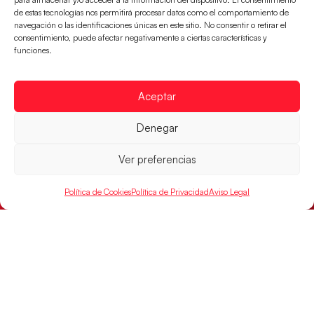
LEER MÁS
de estas tecnologías nos permitirá procesar datos como el comportamiento de
navegación o las identificaciones únicas en este sitio. No consentir o retirar el
consentimiento, puede afectar negativamente a ciertas características y
funciones.
Aceptar
Denegar
Ver preferencias
Política de Cookies
Política de Privacidad
Aviso Legal
Las Guerreras Juveniles sellan su billete para
las semifinales
Las pupilas de Cristina Cabeza han remontado con
parcial de 7:1 que les ha dado el pase a semifinales
que
LEER MÁS