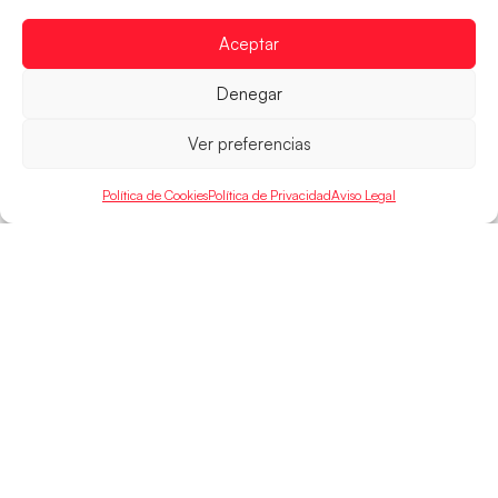
15:00 h, los cuartos de final del Campeonato del
Mundo Juvenil frente
Aceptar
LEER MÁS
Denegar
Ver preferencias
Política de Cookies
Política de Privacidad
Aviso Legal
SELECCIONES
ACCESO
LEGAL
DIRECTO
Hispanos
Política de