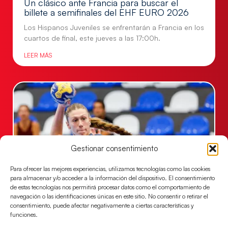
Un clásico ante Francia para buscar el
billete a semifinales del EHF EURO 2026
Los Hispanos Juveniles se enfrentarán a Francia en los
cuartos de final, este jueves a las 17:00h.
LEER MÁS
Gestionar consentimiento
Para ofrecer las mejores experiencias, utilizamos tecnologías como las cookies
para almacenar y/o acceder a la información del dispositivo. El consentimiento
de estas tecnologías nos permitirá procesar datos como el comportamiento de
Las Guerreras Juveniles buscan ante Suiza
navegación o las identificaciones únicas en este sitio. No consentir o retirar el
consentimiento, puede afectar negativamente a ciertas características y
un billete para las semifinales del Mundial
funciones.
Las Guerreras Juveniles afronta este jueves, a las