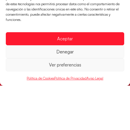
de estas tecnologías nos permitirá procesar datos como el comportamiento de
navegación o las identificaciones únicas en este sitio. No consentir o retirar el
consentimiento, puede afectar negativamente a ciertas características y
funciones.
Aceptar
Montenegro, última frontera para las
Guerreras Juveniles en la conquista del oro
Denegar
mundial
El conjunto dirigido por Cristina Cabeza buscará
Ver preferencias
mañana, a las 17:30h., el oro en el Campeonato del
Mundo ante la
Política de Cookies
Política de Privacidad
Aviso Legal
LEER MÁS