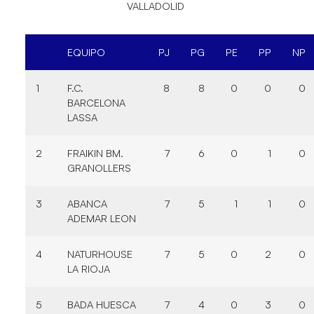
VALLADOLID
EQUIPO
PJ
PG
PE
PP
NP
1
F.C.
8
8
0
0
0
BARCELONA
LASSA
2
FRAIKIN BM.
7
6
0
1
0
GRANOLLERS
3
ABANCA
7
5
1
1
0
ADEMAR LEON
4
NATURHOUSE
7
5
0
2
0
LA RIOJA
5
BADA HUESCA
7
4
0
3
0