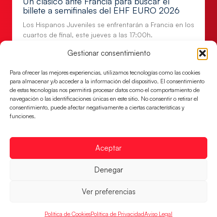
Un clásico ante Francia para buscar el
billete a semifinales del EHF EURO 2026
Los Hispanos Juveniles se enfrentarán a Francia en los
cuartos de final, este jueves a las 17:00h.
LEER MÁS
Gestionar consentimiento
Para ofrecer las mejores experiencias, utilizamos tecnologías como las cookies
para almacenar y/o acceder a la información del dispositivo. El consentimiento
de estas tecnologías nos permitirá procesar datos como el comportamiento de
navegación o las identificaciones únicas en este sitio. No consentir o retirar el
consentimiento, puede afectar negativamente a ciertas características y
funciones.
Aceptar
Denegar
Las Guerreras Juveniles buscan ante Suiza
Ver preferencias
un billete para las semifinales del Mundial
Las Guerreras Juveniles afronta este jueves, a las
Política de Cookies
Política de Privacidad
Aviso Legal