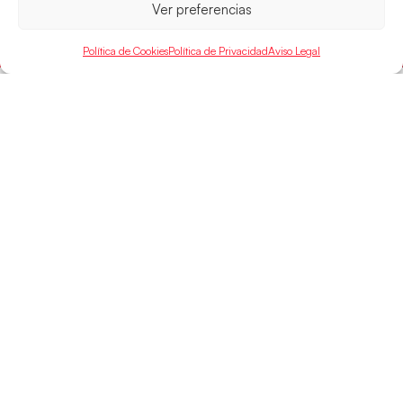
Ver preferencias
LEER MÁS
Política de Cookies
Política de Privacidad
Aviso Legal
SELECCIONES
ACCESO
LEGAL
DIRECTO
Hispanos
Política de
Guerreras
Competiciones
Privacidad