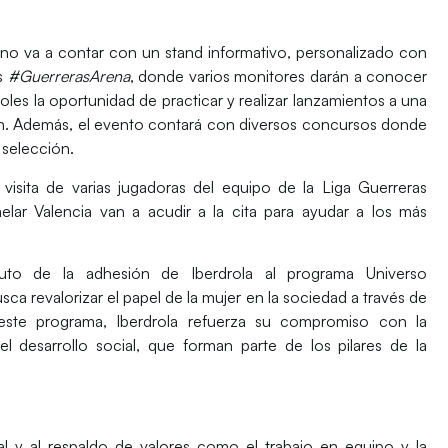
mano va a contar con un stand informativo, personalizado con
s
#GuerrerasArena
, donde varios monitores darán a conocer
oles la oportunidad de practicar y realizar lanzamientos a una
ión. Además, el evento contará con diversos concursos donde
a selección.
a visita de varias jugadoras del equipo de la
Liga Guerreras
elar Valencia
van a acudir a la cita para ayudar a los más
fruto de la adhesión de Iberdrola al programa
Universo
sca revalorizar el papel de la mujer en la sociedad a través de
a este programa, Iberdrola refuerza su compromiso con la
el desarrollo social, que forman parte de los pilares de la
al y al respaldo de valores como el trabajo en equipo y la