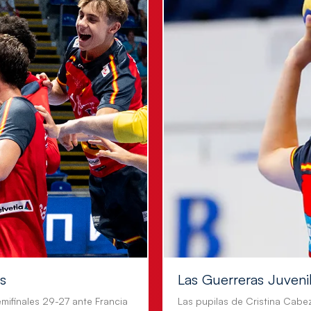
es
Las Guerreras Juvenile
mifinales 29-27 ante Francia
Las pupilas de Cristina Cabe