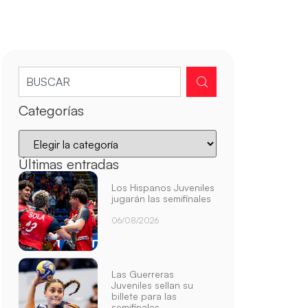
Categorías
Últimas entradas
Los Hispanos Juveniles
jugarán las semifinales
06/08/2026
Las Guerreras
Juveniles sellan su
billete para las
semifinales