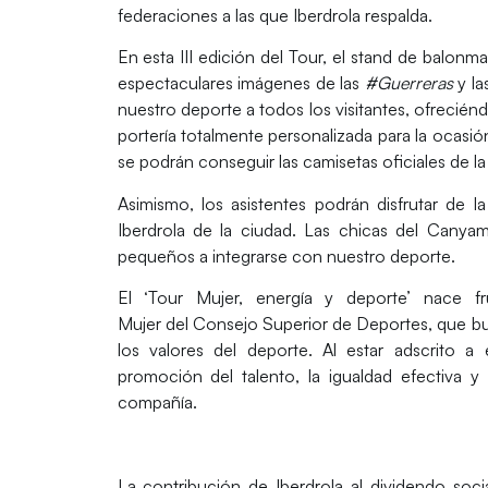
federaciones a las que Iberdrola respalda.
En esta III edición del Tour, el stand de balon
espectaculares imágenes de las
#Guerreras
y la
nuestro deporte a todos los visitantes, ofreciénd
portería totalmente personalizada para la ocas
se podrán conseguir las camisetas oficiales de l
Asimismo, los asistentes podrán disfrutar de l
Iberdrola
de la ciudad. Las chicas del
Canyam
pequeños a integrarse con nuestro deporte.
El ‘Tour Mujer, energía y deporte’ nace 
Mujer del Consejo Superior de Deportes
, que bu
los valores del deporte. Al estar adscrito 
promoción del talento, la igualdad efectiva y 
compañía.
La contribución de
Iberdrola
al dividendo soci