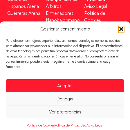
Hispanos Arena
Árbitros
Aviso Legal
Guerreras Arena
Entrenadores
Política de
Nanobalonmano
Cookies
Tienda
Mapa Web
Gestionar consentimiento
SOPORTE
SÍGUENOS
EN
Para ofrecer las mejores experiencias, utilizamos tecnologías como las cookies
Incidencias
para almacenar y/o acceder a la información del dispositivo. El consentimiento
de estas tecnologías nos permitirá procesar datos como el comportamiento de
navegación o las identificaciones únicas en este sitio. No consentir o retirar el
CONTACTO
consentimiento, puede afectar negativamente a ciertas características y
FINANCIADO
funciones.
POR
Aceptar
RFEBM © 2024. Todos los derechos reservados –
Denegar
Desarrollado por
Ver preferencias
Política de Cookies
Política de Privacidad
Aviso Legal