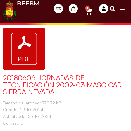
RFEBM
0
20180606 JORNADAS DE
TECNIFICACIÓN 2002-03 MASC CAR
SIERRA NEVADA
Tamaño del archivo: 770.79 KB
Creado: 23-10-2024
Actualizado: 23-10-2024
Golpes: 151