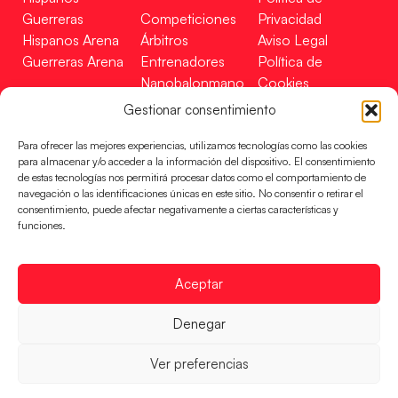
Guerreras
Competiciones
Privacidad
Hispanos Arena
Árbitros
Aviso Legal
Guerreras Arena
Entrenadores
Política de
Nanobalonmano
Cookies
Tienda
Mapa Web
Gestionar consentimiento
SOPORTE
SÍGUENOS
EN
Para ofrecer las mejores experiencias, utilizamos tecnologías como las cookies
Incidencias
para almacenar y/o acceder a la información del dispositivo. El consentimiento
de estas tecnologías nos permitirá procesar datos como el comportamiento de
navegación o las identificaciones únicas en este sitio. No consentir o retirar el
CONTACTO
consentimiento, puede afectar negativamente a ciertas características y
FINANCIADO
funciones.
POR
Aceptar
RFEBM © 2024. Todos los derechos reservados –
Denegar
Desarrollado por
Ver preferencias