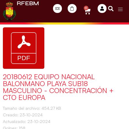
RFEBM
0
20180612 EQUIPO NACIONAL
BALONMANO PLAYA SUB18
MASCULINO - CONCENTRACIÓN +
CTO EUROPA
Tamaño del archivo: 454.27 KB
Creado: 23-10-2024
Actualizado: 23-10-2024
Golpes: 158