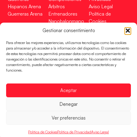
Hispanos Arena
Árbitros
Aviso Legal
Guerreras Arena
Entrenadores
Política de
Nanobalonmano
Cookies
Tienda
Mapa Web
Gestionar consentimiento
SOPORTE
SÍGUENOS
EN
Para ofrecer las mejores experiencias, utilizamos tecnologías como las cookies
Incidencias
para almacenar y/o acceder a la información del dispositivo. El consentimiento
de estas tecnologías nos permitirá procesar datos como el comportamiento de
navegación o las identificaciones únicas en este sitio. No consentir o retirar el
CONTACTO
consentimiento, puede afectar negativamente a ciertas características y
FINANCIADO
funciones.
POR
Aceptar
RFEBM © 2024. Todos los derechos reservados –
Denegar
Desarrollado por
Ver preferencias
Política de Cookies
Política de Privacidad
Aviso Legal