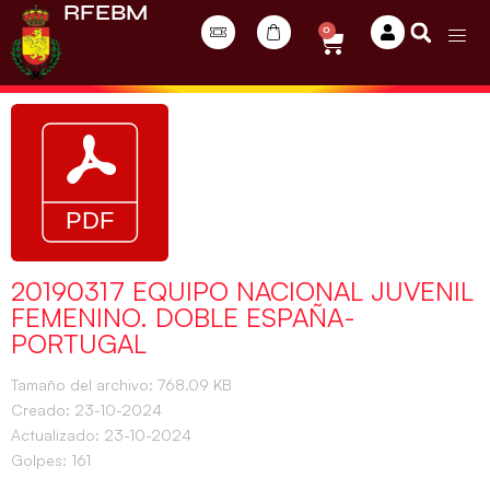
RFEBM
0
20190317 EQUIPO NACIONAL JUVENIL
FEMENINO. DOBLE ESPAÑA-
PORTUGAL
Tamaño del archivo: 768.09 KB
Creado: 23-10-2024
Actualizado: 23-10-2024
Golpes: 161