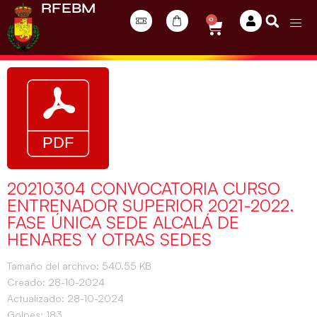
RFEBM
0
20210304 CONVOCATORIA CURSO
ENTRENADOR SUPERIOR 2021-2022.
FASE ÚNICA SEDE ALCALÁ DE
HENARES Y OTRAS SEDES
Tamaño del archivo: 540.55 KB
Creado: 28-10-2024
Actualizado: 28-10-2024
Golpes: 183