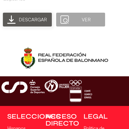
DESCARGAR
VER
SELECCIONES
ACCESO
LEGAL
DIRECTO
Hispanos
Política de