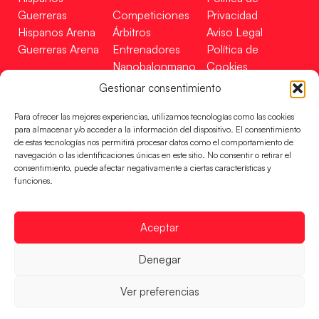
Guerreras
Competiciones
Privacidad
Hispanos Arena
Árbitros
Aviso Legal
Guerreras Arena
Entrenadores
Política de
Nanobalonmano
Cookies
Tienda
Mapa Web
Gestionar consentimiento
SOPORTE
SÍGUENOS
EN
Para ofrecer las mejores experiencias, utilizamos tecnologías como las cookies
Incidencias
para almacenar y/o acceder a la información del dispositivo. El consentimiento
de estas tecnologías nos permitirá procesar datos como el comportamiento de
navegación o las identificaciones únicas en este sitio. No consentir o retirar el
CONTACTO
consentimiento, puede afectar negativamente a ciertas características y
FINANCIADO
funciones.
POR
Aceptar
RFEBM © 2024. Todos los derechos reservados –
Denegar
Desarrollado por
Ver preferencias