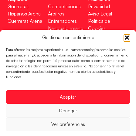
Guerreras
Competiciones
Privacidad
Hispanos Arena
Árbitros
Aviso Legal
Guerreras Arena
Entrenadores
Política de
Nanobalonmano
Cookies
Tienda
Mapa Web
Gestionar consentimiento
SOPORTE
SÍGUENOS
EN
Para ofrecer las mejores experiencias, utilizamos tecnologías como las cookies
Incidencias
para almacenar y/o acceder a la información del dispositivo. El consentimiento
de estas tecnologías nos permitirá procesar datos como el comportamiento de
navegación o las identificaciones únicas en este sitio. No consentir o retirar el
CONTACTO
consentimiento, puede afectar negativamente a ciertas características y
FINANCIADO
funciones.
POR
Aceptar
RFEBM © 2024. Todos los derechos reservados –
Denegar
Desarrollado por
Ver preferencias