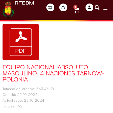
RFEBM
0
EQUIPO NACIONAL ABSOLUTO
MASCULINO. 4 NACIONES TARNÓW-
POLONIA
Tamaño del archivo: 563.46 KB
Creado: 23-10-2024
Actualizado: 23-10-2024
Golpes: 162