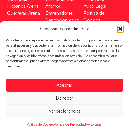
Hispanos Arena
Árbitros
Aviso Legal
Guerreras Arena
Entrenadores
Política de
Nanobalonmano
Cookies
Tienda
Mapa Web
Gestionar consentimiento
SOPORTE
SÍGUENOS
EN
Para ofrecer las mejores experiencias, utilizamos tecnologías como las cookies
Incidencias
para almacenar y/o acceder a la información del dispositivo. El consentimiento
de estas tecnologías nos permitirá procesar datos como el comportamiento de
navegación o las identificaciones únicas en este sitio. No consentir o retirar el
CONTACTO
consentimiento, puede afectar negativamente a ciertas características y
FINANCIADO
funciones.
POR
Aceptar
RFEBM © 2024. Todos los derechos reservados –
Denegar
Desarrollado por
Ver preferencias
Política de Cookies
Política de Privacidad
Aviso Legal