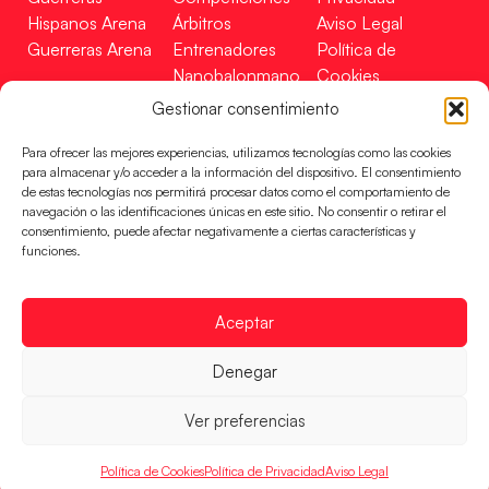
Hispanos Arena
Árbitros
Aviso Legal
Guerreras Arena
Entrenadores
Política de
Nanobalonmano
Cookies
Tienda
Mapa Web
Gestionar consentimiento
SOPORTE
SÍGUENOS
EN
Para ofrecer las mejores experiencias, utilizamos tecnologías como las cookies
Incidencias
para almacenar y/o acceder a la información del dispositivo. El consentimiento
de estas tecnologías nos permitirá procesar datos como el comportamiento de
navegación o las identificaciones únicas en este sitio. No consentir o retirar el
CONTACTO
consentimiento, puede afectar negativamente a ciertas características y
FINANCIADO
funciones.
POR
Aceptar
RFEBM © 2024. Todos los derechos reservados –
Denegar
Desarrollado por
Ver preferencias
Política de Cookies
Política de Privacidad
Aviso Legal