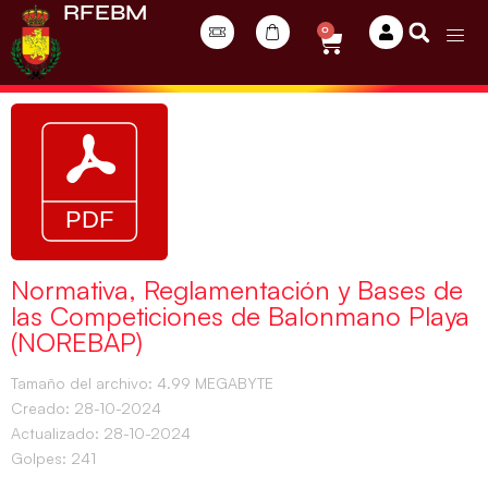
RFEBM
0
Normativa, Reglamentación y Bases de
las Competiciones de Balonmano Playa
(NOREBAP)
Tamaño del archivo: 4.99 MEGABYTE
Creado: 28-10-2024
Actualizado: 28-10-2024
Golpes: 241