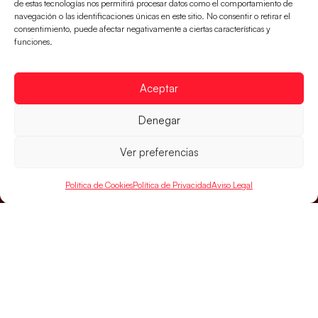
parcial de 7:1 que les ha dado el pase a semifinales
de estas tecnologías nos permitirá procesar datos como el comportamiento de
navegación o las identificaciones únicas en este sitio. No consentir o retirar el
que
consentimiento, puede afectar negativamente a ciertas características y
funciones.
LEER MÁS
Aceptar
Denegar
Ver preferencias
Política de Cookies
Política de Privacidad
Aviso Legal
SELECCIONES
ACCESO
LEGAL
DIRECTO
Hispanos
Política de