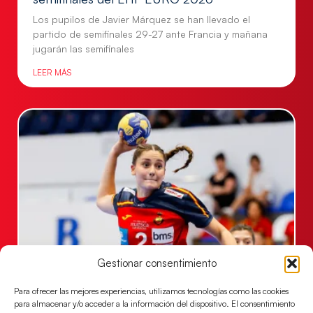
Los pupilos de Javier Márquez se han llevado el
partido de semifinales 29-27 ante Francia y mañana
jugarán las semifinales
LEER MÁS
Gestionar consentimiento
Las Guerreras Juveniles sellan su billete para
las semifinales
Para ofrecer las mejores experiencias, utilizamos tecnologías como las cookies
Las pupilas de Cristina Cabeza han remontado con
para almacenar y/o acceder a la información del dispositivo. El consentimiento