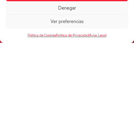
Denegar
El conjunto dirigido por Cristina Cabeza buscará
mañana, a las 17:30h., el oro en el Campeonato del
Ver preferencias
Mundo ante la
LEER MÁS
Política de Cookies
Política de Privacidad
Aviso Legal
SELECCIONES
ACCESO
LEGAL