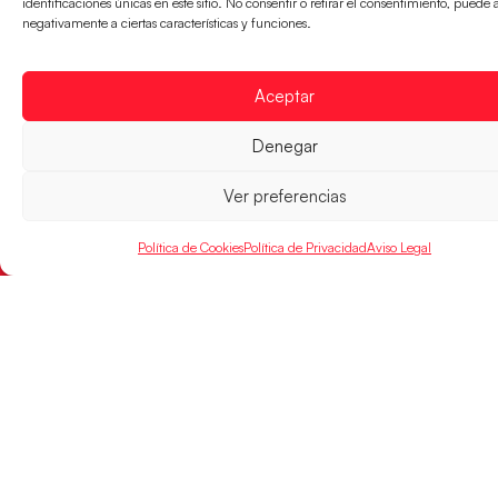
identificaciones únicas en este sitio. No consentir o retirar el consentimiento, puede 
Guerreras
Competiciones
Privacidad
negativamente a ciertas características y funciones.
Hispanos Arena
Árbitros
Aviso Legal
Guerreras Arena
Entrenadores
Política de
Nanobalonmano
Cookies
Aceptar
Tienda
Mapa Web
SOPORTE
SÍGUENOS
Denegar
EN
Incidencias
Ver preferencias
CONTACTO
Política de Cookies
Política de Privacidad
Aviso Legal
FINANCIADO
POR
RFEBM © 2024. Todos los derechos reservados –
Desarrollado por