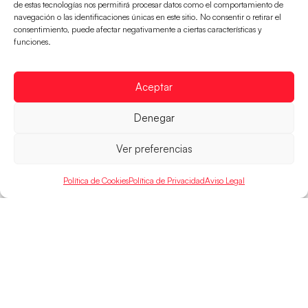
de estas tecnologías nos permitirá procesar datos como el comportamiento de
navegación o las identificaciones únicas en este sitio. No consentir o retirar el
consentimiento, puede afectar negativamente a ciertas características y
Las Guerreras Juveniles buscan ante Suiza
funciones.
un billete para las semifinales del Mundial
Las Guerreras Juveniles afronta este jueves, a las
15:00 h, los cuartos de final del Campeonato del
Aceptar
Mundo Juvenil frente
Denegar
LEER MÁS
Ver preferencias
Política de Cookies
Política de Privacidad
Aviso Legal