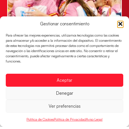
Gestionar consentimiento
Montenegro, última frontera para las
Para ofrecer las mejores experiencias, utilizamos tecnologías como las cookies
Guerreras Juveniles en la conquista del oro
para almacenar y/o acceder a la información del dispositivo. El consentimiento
mundial
de estas tecnologías nos permitirá procesar datos como el comportamiento de
El conjunto dirigido por Cristina Cabeza buscará
navegación o las identificaciones únicas en este sitio. No consentir o retirar el
consentimiento, puede afectar negativamente a ciertas características y
mañana, a las 17:30h., el oro en el Campeonato del
funciones.
Mundo ante la
LEER MÁS
Aceptar
Denegar
Ver preferencias
Política de Cookies
Política de Privacidad
Aviso Legal