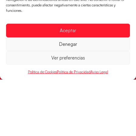
consentimiento, puede afectar negativamente a ciertas características y
funciones.
Aceptar
Denegar
Ver preferencias
Política de Cookies
Política de Privacidad
Aviso Legal
Las Guerreras Juveniles sellan su billete para
las semifinales
Las pupilas de Cristina Cabeza han remontado con
parcial de 7:1 que les ha dado el pase a semifinales
que
LEER MÁS