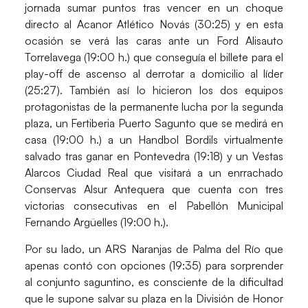
jornada sumar puntos tras vencer en un choque
directo al Acanor Atlético Novás (30:25) y en esta
ocasión se verá las caras ante un
Ford Alisauto
Torrelavega (19:00 h.)
que conseguía el billete para el
play-off de ascenso al derrotar a domicilio al líder
(25:27). También así lo hicieron los dos equipos
protagonistas de la permanente lucha por la segunda
plaza, un
Fertiberia Puerto Sagunto
que se medirá en
casa (19:00 h.) a un
Handbol Bordils
virtualmente
salvado tras ganar en Pontevedra (19:18) y un
Vestas
Alarcos Ciudad Real
que visitará a un enrrachado
Conservas Alsur Antequera
que cuenta con tres
victorias consecutivas en el Pabellón Municipal
Fernando Argüelles (19:00 h.).
Por su lado, un
ARS Naranjas de Palma del Río
que
apenas contó con opciones (19:35) para sorprender
al conjunto saguntino, es consciente de la dificultad
que le supone salvar su plaza en la División de Honor