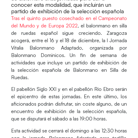
conocer esta modalidad, que incluirán un
partido de exhibición de la selección española
Tras el quinto puesto cosechado en el Campeonato
del Mundo y de Europa 2022
, el
balonmano en silla
de ruedas
español sigue creciendo.
Zaragoza
acogerá, entre el 16 y el 18 de diciembre, la
I Jornada
Vitalia Balonmano Adaptado
, organizada por
Balonmano Dominicos
. Un fin de semana de
actividades que incluye un
partido de exhibición de
la
selección española de Balonmano en Silla de
Ruedas.
El
pabellón Siglo XXI
y
en el
pabellón Río Ebro
serán
el epicentro de estas jornadas.
En este último
,
los
aficionados podrán disfrutar, sin coste alguno, de un
encuentro de exhibición
de la selección española,
que se disputará el
sábado
a las
19:00 horas
.
Esta actividad se cerrará el domingo a las 12:30 horas
con la jornada
Balonmano Adaptado para tod@s
,