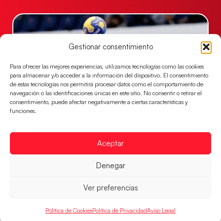
Gestionar consentimiento
Para ofrecer las mejores experiencias, utilizamos tecnologías como las cookies
para almacenar y/o acceder a la información del dispositivo. El consentimiento
de estas tecnologías nos permitirá procesar datos como el comportamiento de
navegación o las identificaciones únicas en este sitio. No consentir o retirar el
consentimiento, puede afectar negativamente a ciertas características y
funciones.
Las Guerreras Juveniles sellan su billete para
las semifinales
Aceptar
Las pupilas de Cristina Cabeza han remontado con
parcial de 7:1 que les ha dado el pase a semifinales
Denegar
que
Ver preferencias
LEER MÁS
Política de Cookies
Política de Privacidad
Aviso Legal