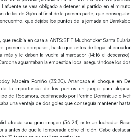
 Lafuente se veía obligado a detener el partido en el minuto
ón de las de Gijón al final de la primera parte, que conseguían
l encuentro, que dejaba los puntos de la jornada en Barakaldo
n
, que recibía en casa
al ANTS:BFIT Muchoticket Santa Eularia
los primeros compases, hasta que antes de llegar al ecuador
 más y le daban la vuelta al marcador (14:16 al descanso).
Cardona aguantaban la embestida local asegurándose los dos
doy Maceira Porriño
(23:20). Arrancaba el choque en De
de la importancia de los puntos en juego para alejarse
quipo de Rocamora, capitaneado por Perrine Dominique e Ivet
asaba una ventaja de dos goles que conseguía mantener hasta
olid
ofrecía una gran imagen (36:24) ante un luchador
Base
toria antes de que la temporada eche el telón. Cabe destacar
a 12 tantos en su casillero particular.