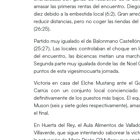
amasar las primeras rentas del encuentro. Diego
diez debido a la embestida local (6:2). Gran arre
reducir distancias, pero no coger las riendas de
(26:25).
Partido muy igualado el de
Balonmano Castelló
(25:27). Las locales controlaban el choque en 
del encuentro, las ibicencas metían una marcha
Segunda parte muy igualada donde las de Noel 
puntos de esta vigesimocuarta jornada.
Victoria en casa del
Elche Mustang
ante el
Go
Carrús con un conjunto local concienciado 
definitivamente de los puestos más bajos. El e
Muson (seis y siete goles respectivamente), am
el final.
En Huerta del Rey, el
Aula Alimentos de Vallad
Villaverde
, que sigue intentando saborear la vic
la actuación de Maria Prieto O’Mullony que anotab