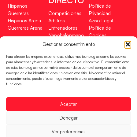
DIRECTO
Hispanos
Política de
Guerreras
Competiciones
Privacidad
Hispanos Arena
Árbitros
Aviso Legal
Guerreras Arena
Entrenadores
Política de
Nanobalonmano
Cookies
Tienda
Mapa Web
Gestionar consentimiento
SOPORTE
SÍGUENOS
EN
Para ofrecer las mejores experiencias, utilizamos tecnologías como las cookies
Incidencias
para almacenar y/o acceder a la información del dispositivo. El consentimiento
de estas tecnologías nos permitirá procesar datos como el comportamiento de
navegación o las identificaciones únicas en este sitio. No consentir o retirar el
CONTACTO
consentimiento, puede afectar negativamente a ciertas características y
FINANCIADO
funciones.
POR
Aceptar
RFEBM © 2024. Todos los derechos reservados –
Denegar
Desarrollado por
Ver preferencias