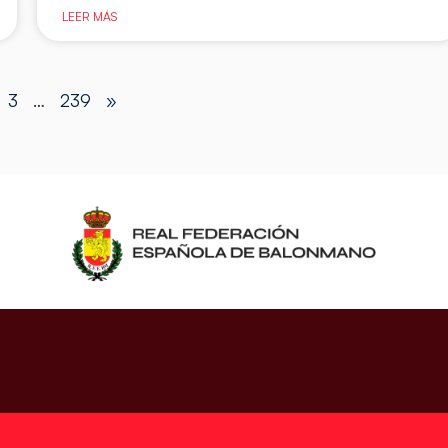
LEER MÁS
3
…
239
»