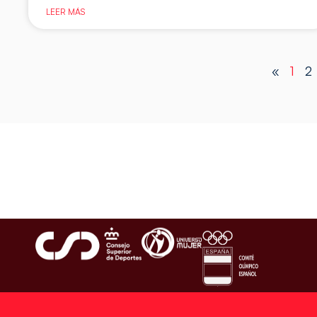
LEER MÁS
«
1
2