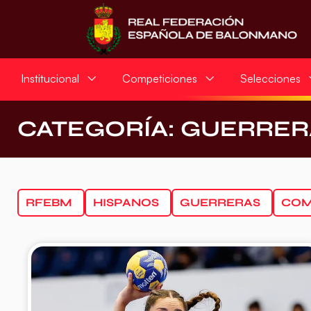
Institucional
Competiciones
Selecciones
CATEGORÍA: GUERRER
RFEBM
HISPANOS
GUERRERAS
COM