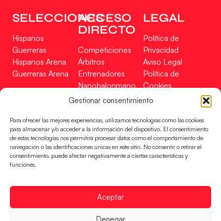
SELECCIONES
ACCESO
LEGAL
DIRECTO
Hispanos
Política de
Guerreras
Competiciones
Privacidad
Hispanos Arena
Árbitros
Aviso Legal
Guerreras Arena
Entrenadores
Política de
Nanobalonmano
Cookies
Tienda
Mapa Web
Gestionar consentimiento
SOPORTE
SÍGUENOS
EN
Para ofrecer las mejores experiencias, utilizamos tecnologías como las cookies
Incidencias
para almacenar y/o acceder a la información del dispositivo. El consentimiento
de estas tecnologías nos permitirá procesar datos como el comportamiento de
navegación o las identificaciones únicas en este sitio. No consentir o retirar el
CONTACTO
consentimiento, puede afectar negativamente a ciertas características y
FINANCIADO
funciones.
POR
Aceptar
RFEBM © 2024. Todos los derechos reservados –
Denegar