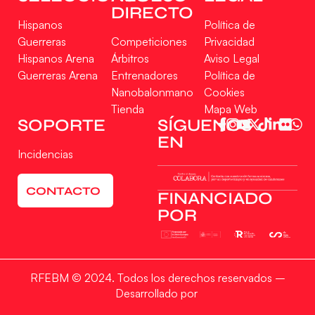
DIRECTO
Hispanos
Política de
Guerreras
Competiciones
Privacidad
Hispanos Arena
Árbitros
Aviso Legal
Guerreras Arena
Entrenadores
Política de
Nanobalonmano
Cookies
Tienda
Mapa Web
Gestionar consentimiento
SOPORTE
SÍGUENOS
EN
Para ofrecer las mejores experiencias, utilizamos tecnologías como las cookies
Incidencias
para almacenar y/o acceder a la información del dispositivo. El consentimiento
de estas tecnologías nos permitirá procesar datos como el comportamiento de
navegación o las identificaciones únicas en este sitio. No consentir o retirar el
CONTACTO
consentimiento, puede afectar negativamente a ciertas características y
FINANCIADO
funciones.
POR
Aceptar
RFEBM © 2024. Todos los derechos reservados –
Denegar
Desarrollado por
Ver preferencias