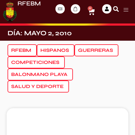
RFEBM
0
DÍA: MAYO 2, 2010
RFEBM
HISPANOS
GUERRERAS
COMPETICIONES
BALONMANO PLAYA
SALUD Y DEPORTE