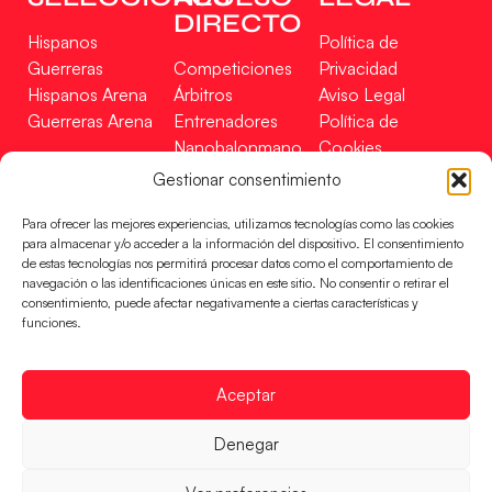
DIRECTO
Hispanos
Política de
Guerreras
Competiciones
Privacidad
Hispanos Arena
Árbitros
Aviso Legal
Guerreras Arena
Entrenadores
Política de
Nanobalonmano
Cookies
Tienda
Mapa Web
Gestionar consentimiento
SOPORTE
SÍGUENOS
EN
Para ofrecer las mejores experiencias, utilizamos tecnologías como las cookies
Incidencias
para almacenar y/o acceder a la información del dispositivo. El consentimiento
de estas tecnologías nos permitirá procesar datos como el comportamiento de
navegación o las identificaciones únicas en este sitio. No consentir o retirar el
CONTACTO
consentimiento, puede afectar negativamente a ciertas características y
FINANCIADO
funciones.
POR
Aceptar
RFEBM © 2024. Todos los derechos reservados –
Denegar
Desarrollado por