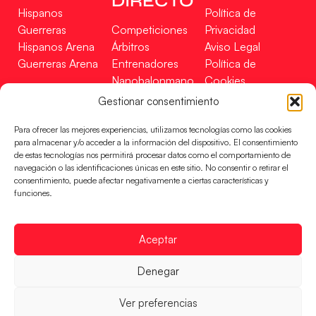
DIRECTO
Hispanos
Política de
Guerreras
Competiciones
Privacidad
Hispanos Arena
Árbitros
Aviso Legal
Guerreras Arena
Entrenadores
Política de
Nanobalonmano
Cookies
Tienda
Mapa Web
Gestionar consentimiento
SOPORTE
SÍGUENOS
EN
Para ofrecer las mejores experiencias, utilizamos tecnologías como las cookies
Incidencias
para almacenar y/o acceder a la información del dispositivo. El consentimiento
de estas tecnologías nos permitirá procesar datos como el comportamiento de
navegación o las identificaciones únicas en este sitio. No consentir o retirar el
CONTACTO
consentimiento, puede afectar negativamente a ciertas características y
FINANCIADO
funciones.
POR
Aceptar
RFEBM © 2024. Todos los derechos reservados –
Denegar
Desarrollado por
Ver preferencias