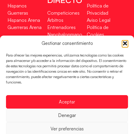
DIRECTO
Hispanos
Política de
Guerreras
Competiciones
Privacidad
Hispanos Arena
Árbitros
Aviso Legal
Guerreras Arena
Entrenadores
Política de
Nanobalonmano
Cookies
Tienda
Mapa Web
Gestionar consentimiento
SOPORTE
SÍGUENOS
EN
Para ofrecer las mejores experiencias, utilizamos tecnologías como las cookies
Incidencias
para almacenar y/o acceder a la información del dispositivo. El consentimiento
de estas tecnologías nos permitirá procesar datos como el comportamiento de
navegación o las identificaciones únicas en este sitio. No consentir o retirar el
CONTACTO
consentimiento, puede afectar negativamente a ciertas características y
FINANCIADO
funciones.
POR
Aceptar
RFEBM © 2024. Todos los derechos reservados –
Denegar
Desarrollado por
Ver preferencias