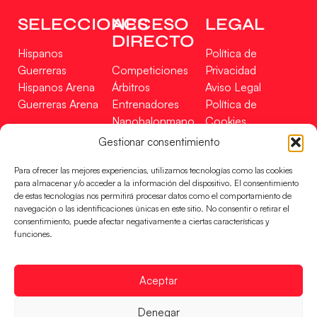
SELECCIONES
ACCESO
LEGAL
DIRECTO
Hispanos
Política de
Guerreras
Competiciones
Privacidad
Hispanos Arena
Árbitros
Aviso Legal
Guerreras Arena
Entrenadores
Política de
Nanobalonmano
Cookies
Tienda
Mapa Web
Gestionar consentimiento
SOPORTE
SÍGUENOS
EN
Para ofrecer las mejores experiencias, utilizamos tecnologías como las cookies
Incidencias
para almacenar y/o acceder a la información del dispositivo. El consentimiento
de estas tecnologías nos permitirá procesar datos como el comportamiento de
navegación o las identificaciones únicas en este sitio. No consentir o retirar el
CONTACTO
consentimiento, puede afectar negativamente a ciertas características y
FINANCIADO
funciones.
POR
Aceptar
RFEBM © 2024. Todos los derechos reservados –
Denegar