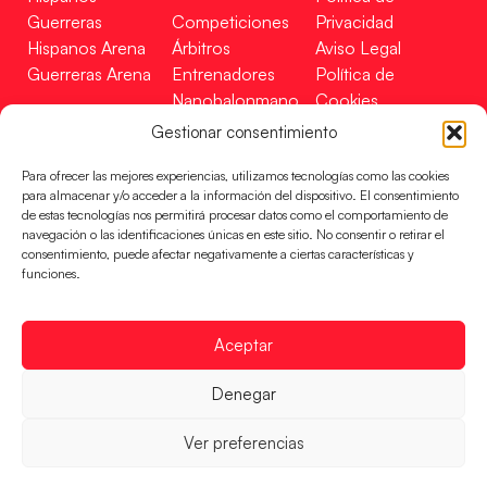
Guerreras
Competiciones
Privacidad
Hispanos Arena
Árbitros
Aviso Legal
Guerreras Arena
Entrenadores
Política de
Nanobalonmano
Cookies
Tienda
Mapa Web
Gestionar consentimiento
SOPORTE
SÍGUENOS
EN
Para ofrecer las mejores experiencias, utilizamos tecnologías como las cookies
Incidencias
para almacenar y/o acceder a la información del dispositivo. El consentimiento
de estas tecnologías nos permitirá procesar datos como el comportamiento de
navegación o las identificaciones únicas en este sitio. No consentir o retirar el
CONTACTO
consentimiento, puede afectar negativamente a ciertas características y
FINANCIADO
funciones.
POR
Aceptar
RFEBM © 2024. Todos los derechos reservados –
Denegar
Desarrollado por
Ver preferencias